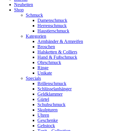
Neuheiten
Shop
Schmuck
Damenschmuck
Herrenschmuck
Haustierschmuck
Kategorien
Armbänder & Armreifen
Broschen
Halsketten & Colliers
Hand & Fußschmuck
Ohrschmuck
Ringe
Unikate
Specials
Brillenschmuck
Schlüsselanhänger
Geldklammer
Gürtel
Schuhschmuck
Skulpturen
Uhren
Geschenke
Gehstock
Tanit – Collection