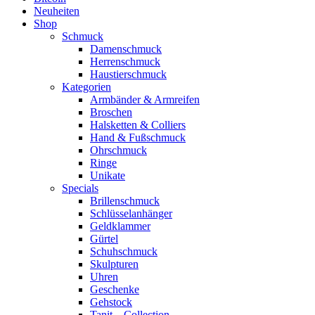
Neuheiten
Shop
Schmuck
Damenschmuck
Herrenschmuck
Haustierschmuck
Kategorien
Armbänder & Armreifen
Broschen
Halsketten & Colliers
Hand & Fußschmuck
Ohrschmuck
Ringe
Unikate
Specials
Brillenschmuck
Schlüsselanhänger
Geldklammer
Gürtel
Schuhschmuck
Skulpturen
Uhren
Geschenke
Gehstock
Tanit – Collection