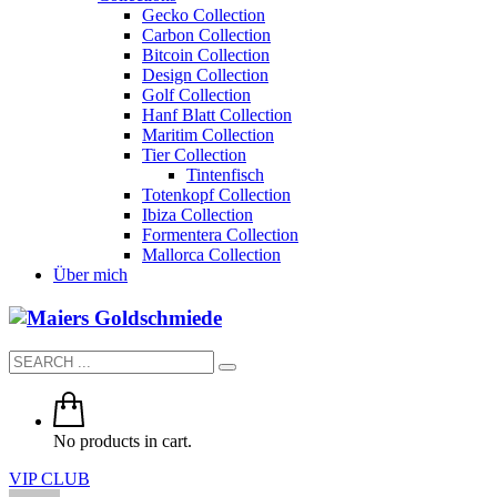
Gecko Collection
Carbon Collection
Bitcoin Collection
Design Collection
Golf Collection
Hanf Blatt Collection
Maritim Collection
Tier Collection
Tintenfisch
Totenkopf Collection
Ibiza Collection
Formentera Collection
Mallorca Collection
Über mich
No products in cart.
VIP CLUB