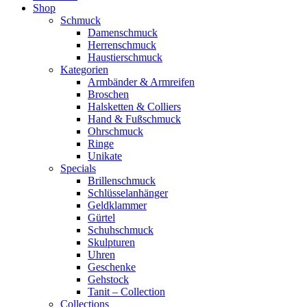
Shop
Schmuck
Damenschmuck
Herrenschmuck
Haustierschmuck
Kategorien
Armbänder & Armreifen
Broschen
Halsketten & Colliers
Hand & Fußschmuck
Ohrschmuck
Ringe
Unikate
Specials
Brillenschmuck
Schlüsselanhänger
Geldklammer
Gürtel
Schuhschmuck
Skulpturen
Uhren
Geschenke
Gehstock
Tanit – Collection
Collections