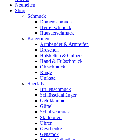
Neuheiten
Shop
Schmuck
Damenschmuck
Herrenschmuck
Haustierschmuck
Kategorien
Armbänder & Armreifen
Broschen
Halsketten & Colliers
Hand & Fußschmuck
Ohrschmuck
Ringe
Unikate
Specials
Brillenschmuck
Schlüsselanhänger
Geldklammer
Gürtel
Schuhschmuck
Skulpturen
Uhren
Geschenke
Gehstock
Tanit – Collection