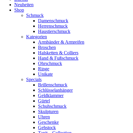
Neuheiten
Shop
Schmuck
Damenschmuck
Herrenschmuck
Haustierschmuck
Kategorien
Armbänder & Armreifen
Broschen
Halsketten & Colliers
Hand & Fußschmuck
Ohrschmuck
Ringe
Unikate
Specials
Brillenschmuck
Schlüsselanhänger
Geldklammer
Gürtel
Schuhschmuck
Skulpturen
Uhren
Geschenke
Gehstock
Tanit – Collection