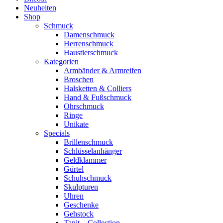
Neuheiten
Shop
Schmuck
Damenschmuck
Herrenschmuck
Haustierschmuck
Kategorien
Armbänder & Armreifen
Broschen
Halsketten & Colliers
Hand & Fußschmuck
Ohrschmuck
Ringe
Unikate
Specials
Brillenschmuck
Schlüsselanhänger
Geldklammer
Gürtel
Schuhschmuck
Skulpturen
Uhren
Geschenke
Gehstock
Tanit – Collection