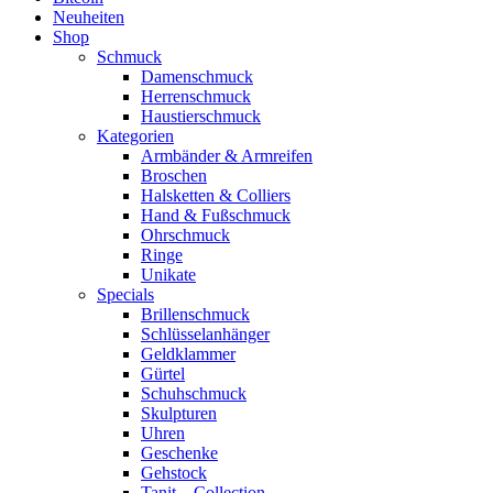
Neuheiten
Shop
Schmuck
Damenschmuck
Herrenschmuck
Haustierschmuck
Kategorien
Armbänder & Armreifen
Broschen
Halsketten & Colliers
Hand & Fußschmuck
Ohrschmuck
Ringe
Unikate
Specials
Brillenschmuck
Schlüsselanhänger
Geldklammer
Gürtel
Schuhschmuck
Skulpturen
Uhren
Geschenke
Gehstock
Tanit – Collection