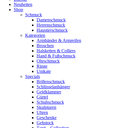
Neuheiten
Shop
Schmuck
Damenschmuck
Herrenschmuck
Haustierschmuck
Kategorien
Armbänder & Armreifen
Broschen
Halsketten & Colliers
Hand & Fußschmuck
Ohrschmuck
Ringe
Unikate
Specials
Brillenschmuck
Schlüsselanhänger
Geldklammer
Gürtel
Schuhschmuck
Skulpturen
Uhren
Geschenke
Gehstock
Tanit – Collection