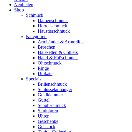
Neuheiten
Shop
Schmuck
Damenschmuck
Herrenschmuck
Haustierschmuck
Kategorien
Armbänder & Armreifen
Broschen
Halsketten & Colliers
Hand & Fußschmuck
Ohrschmuck
Ringe
Unikate
Specials
Brillenschmuck
Schlüsselanhänger
Geldklammer
Gürtel
Schuhschmuck
Skulpturen
Uhren
Geschenke
Gehstock
Tanit – Collection