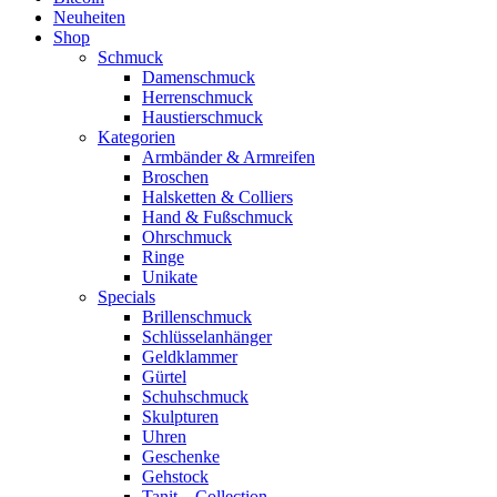
Neuheiten
Shop
Schmuck
Damenschmuck
Herrenschmuck
Haustierschmuck
Kategorien
Armbänder & Armreifen
Broschen
Halsketten & Colliers
Hand & Fußschmuck
Ohrschmuck
Ringe
Unikate
Specials
Brillenschmuck
Schlüsselanhänger
Geldklammer
Gürtel
Schuhschmuck
Skulpturen
Uhren
Geschenke
Gehstock
Tanit – Collection