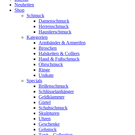
Neuheiten
Shop
Schmuck
Damenschmuck
Herrenschmuck
Haustierschmuck
Kategorien
Armbänder & Armreifen
Broschen
Halsketten & Colliers
Hand & Fußschmuck
Ohrschmuck
Ringe
Unikate
Specials
Brillenschmuck
Schlüsselanhänger
Geldklammer
Gürtel
Schuhschmuck
Skulpturen
Uhren
Geschenke
Gehstock
Tanit – Collection