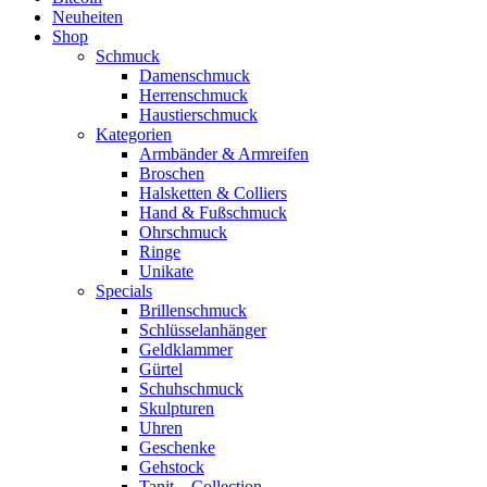
Neuheiten
Shop
Schmuck
Damenschmuck
Herrenschmuck
Haustierschmuck
Kategorien
Armbänder & Armreifen
Broschen
Halsketten & Colliers
Hand & Fußschmuck
Ohrschmuck
Ringe
Unikate
Specials
Brillenschmuck
Schlüsselanhänger
Geldklammer
Gürtel
Schuhschmuck
Skulpturen
Uhren
Geschenke
Gehstock
Tanit – Collection