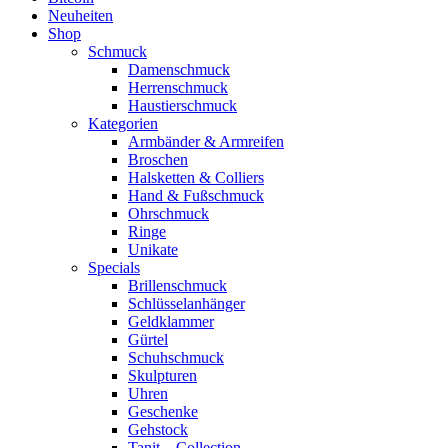
Neuheiten
Shop
Schmuck
Damenschmuck
Herrenschmuck
Haustierschmuck
Kategorien
Armbänder & Armreifen
Broschen
Halsketten & Colliers
Hand & Fußschmuck
Ohrschmuck
Ringe
Unikate
Specials
Brillenschmuck
Schlüsselanhänger
Geldklammer
Gürtel
Schuhschmuck
Skulpturen
Uhren
Geschenke
Gehstock
Tanit – Collection