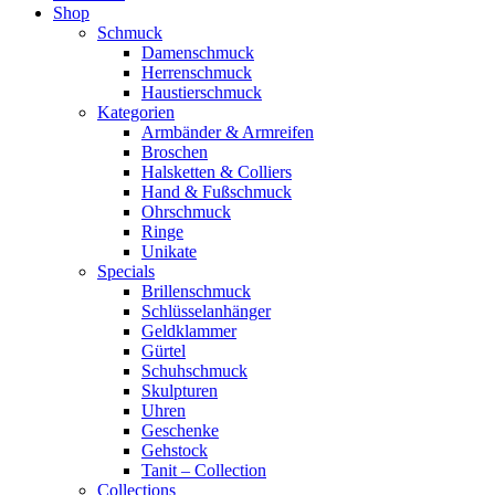
Shop
Schmuck
Damenschmuck
Herrenschmuck
Haustierschmuck
Kategorien
Armbänder & Armreifen
Broschen
Halsketten & Colliers
Hand & Fußschmuck
Ohrschmuck
Ringe
Unikate
Specials
Brillenschmuck
Schlüsselanhänger
Geldklammer
Gürtel
Schuhschmuck
Skulpturen
Uhren
Geschenke
Gehstock
Tanit – Collection
Collections