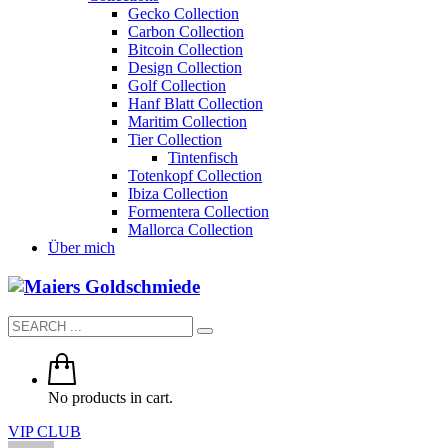
Gecko Collection
Carbon Collection
Bitcoin Collection
Design Collection
Golf Collection
Hanf Blatt Collection
Maritim Collection
Tier Collection
Tintenfisch
Totenkopf Collection
Ibiza Collection
Formentera Collection
Mallorca Collection
Über mich
No products in cart.
VIP CLUB