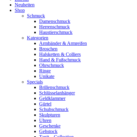
Neuheiten
Shop
Schmuck
Damenschmuck
Herrenschmuck
Haustierschmuck
Kategorien
Armbänder & Armreifen
Broschen
Halsketten & Colliers
Hand & Fußschmuck
Ohrschmuck
Ringe
Unikate
Specials
Brillenschmuck
Schlüsselanhänger
Geldklammer
Gürtel
Schuhschmuck
Skulpturen
Uhren
Geschenke
Gehstock
Tanit – Collection