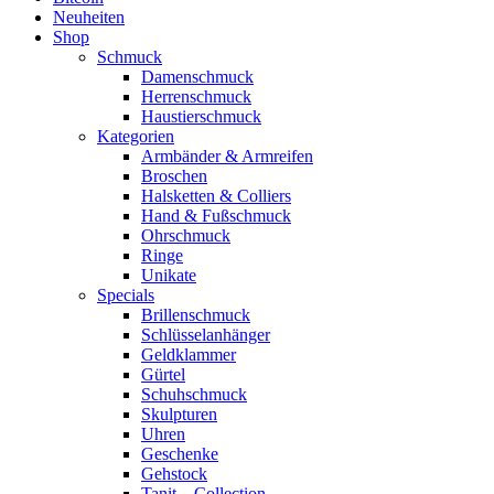
Neuheiten
Shop
Schmuck
Damenschmuck
Herrenschmuck
Haustierschmuck
Kategorien
Armbänder & Armreifen
Broschen
Halsketten & Colliers
Hand & Fußschmuck
Ohrschmuck
Ringe
Unikate
Specials
Brillenschmuck
Schlüsselanhänger
Geldklammer
Gürtel
Schuhschmuck
Skulpturen
Uhren
Geschenke
Gehstock
Tanit – Collection