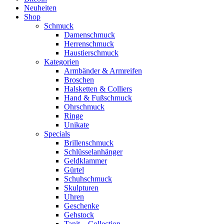
Neuheiten
Shop
Schmuck
Damenschmuck
Herrenschmuck
Haustierschmuck
Kategorien
Armbänder & Armreifen
Broschen
Halsketten & Colliers
Hand & Fußschmuck
Ohrschmuck
Ringe
Unikate
Specials
Brillenschmuck
Schlüsselanhänger
Geldklammer
Gürtel
Schuhschmuck
Skulpturen
Uhren
Geschenke
Gehstock
Tanit – Collection