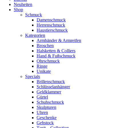
Neuheiten
Shop
Schmuck
Damenschmuck
Herrenschmuck
Haustierschmuck
Kategorien
Armbänder & Armreifen
Broschen
Halsketten & Colliers
Hand & Fußschmuck
Ohrschmuck
Ringe
Unikate
Specials
Brillenschmuck
Schlüsselanhänger
Geldklammer
Gürtel
Schuhschmuck
Skulpturen
Uhren
Geschenke
Gehstock
Tanit – Collection