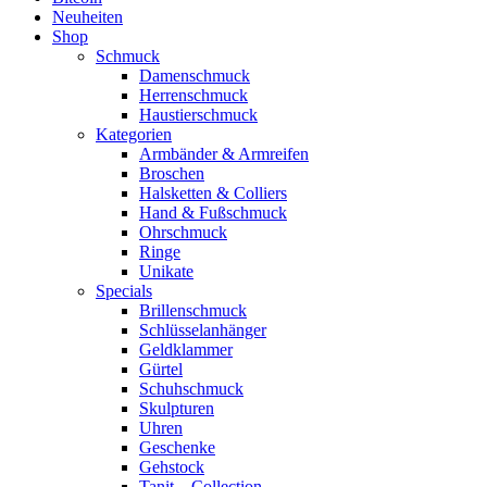
Neuheiten
Shop
Schmuck
Damenschmuck
Herrenschmuck
Haustierschmuck
Kategorien
Armbänder & Armreifen
Broschen
Halsketten & Colliers
Hand & Fußschmuck
Ohrschmuck
Ringe
Unikate
Specials
Brillenschmuck
Schlüsselanhänger
Geldklammer
Gürtel
Schuhschmuck
Skulpturen
Uhren
Geschenke
Gehstock
Tanit – Collection