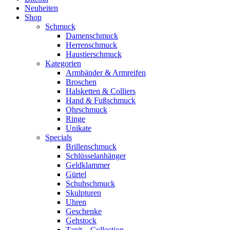
Neuheiten
Shop
Schmuck
Damenschmuck
Herrenschmuck
Haustierschmuck
Kategorien
Armbänder & Armreifen
Broschen
Halsketten & Colliers
Hand & Fußschmuck
Ohrschmuck
Ringe
Unikate
Specials
Brillenschmuck
Schlüsselanhänger
Geldklammer
Gürtel
Schuhschmuck
Skulpturen
Uhren
Geschenke
Gehstock
Tanit – Collection