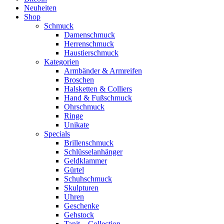
Neuheiten
Shop
Schmuck
Damenschmuck
Herrenschmuck
Haustierschmuck
Kategorien
Armbänder & Armreifen
Broschen
Halsketten & Colliers
Hand & Fußschmuck
Ohrschmuck
Ringe
Unikate
Specials
Brillenschmuck
Schlüsselanhänger
Geldklammer
Gürtel
Schuhschmuck
Skulpturen
Uhren
Geschenke
Gehstock
Tanit – Collection