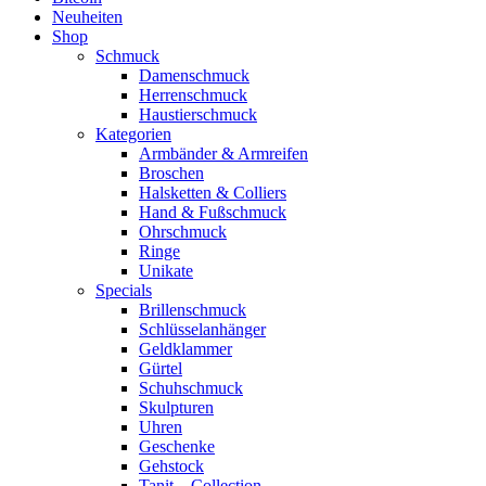
Neuheiten
Shop
Schmuck
Damenschmuck
Herrenschmuck
Haustierschmuck
Kategorien
Armbänder & Armreifen
Broschen
Halsketten & Colliers
Hand & Fußschmuck
Ohrschmuck
Ringe
Unikate
Specials
Brillenschmuck
Schlüsselanhänger
Geldklammer
Gürtel
Schuhschmuck
Skulpturen
Uhren
Geschenke
Gehstock
Tanit – Collection