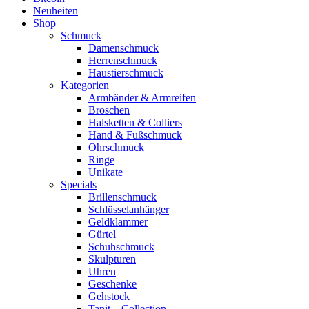
Neuheiten
Shop
Schmuck
Damenschmuck
Herrenschmuck
Haustierschmuck
Kategorien
Armbänder & Armreifen
Broschen
Halsketten & Colliers
Hand & Fußschmuck
Ohrschmuck
Ringe
Unikate
Specials
Brillenschmuck
Schlüsselanhänger
Geldklammer
Gürtel
Schuhschmuck
Skulpturen
Uhren
Geschenke
Gehstock
Tanit – Collection