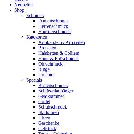
Neuheiten
Shop
Schmuck
Damenschmuck
Herrenschmuck
Haustierschmuck
Kategorien
Armbänder & Armreifen
Broschen
Halsketten & Colliers
Hand & Fußschmuck
Ohrschmuck
Ringe
Unikate
Specials
Brillenschmuck
Schlüsselanhänger
Geldklammer
Gürtel
Schuhschmuck
Skulpturen
Uhren
Geschenke
Gehstock
Tanit – Collection