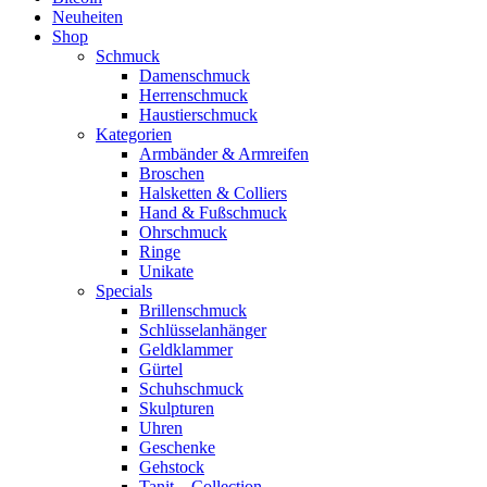
Neuheiten
Shop
Schmuck
Damenschmuck
Herrenschmuck
Haustierschmuck
Kategorien
Armbänder & Armreifen
Broschen
Halsketten & Colliers
Hand & Fußschmuck
Ohrschmuck
Ringe
Unikate
Specials
Brillenschmuck
Schlüsselanhänger
Geldklammer
Gürtel
Schuhschmuck
Skulpturen
Uhren
Geschenke
Gehstock
Tanit – Collection