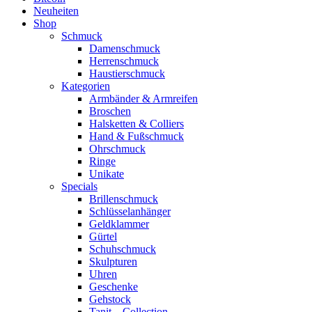
Neuheiten
Shop
Schmuck
Damenschmuck
Herrenschmuck
Haustierschmuck
Kategorien
Armbänder & Armreifen
Broschen
Halsketten & Colliers
Hand & Fußschmuck
Ohrschmuck
Ringe
Unikate
Specials
Brillenschmuck
Schlüsselanhänger
Geldklammer
Gürtel
Schuhschmuck
Skulpturen
Uhren
Geschenke
Gehstock
Tanit – Collection