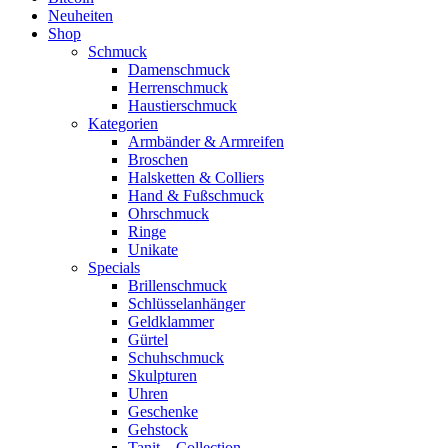
Neuheiten
Shop
Schmuck
Damenschmuck
Herrenschmuck
Haustierschmuck
Kategorien
Armbänder & Armreifen
Broschen
Halsketten & Colliers
Hand & Fußschmuck
Ohrschmuck
Ringe
Unikate
Specials
Brillenschmuck
Schlüsselanhänger
Geldklammer
Gürtel
Schuhschmuck
Skulpturen
Uhren
Geschenke
Gehstock
Tanit – Collection