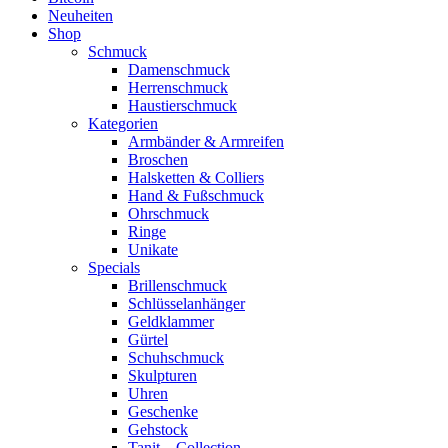
Neuheiten
Shop
Schmuck
Damenschmuck
Herrenschmuck
Haustierschmuck
Kategorien
Armbänder & Armreifen
Broschen
Halsketten & Colliers
Hand & Fußschmuck
Ohrschmuck
Ringe
Unikate
Specials
Brillenschmuck
Schlüsselanhänger
Geldklammer
Gürtel
Schuhschmuck
Skulpturen
Uhren
Geschenke
Gehstock
Tanit – Collection