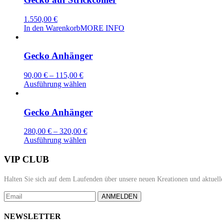
1.550,00
€
In den Warenkorb
MORE INFO
Gecko Anhänger
90,00
€
–
115,00
€
Dieses
Ausführung wählen
Produkt
weist
mehrere
Gecko Anhänger
Varianten
auf.
280,00
€
–
320,00
€
Die
Dieses
Ausführung wählen
Optionen
Produkt
können
weist
VIP CLUB
auf
mehrere
der
Varianten
Halten Sie sich auf dem Laufenden über unsere neuen Kreationen und aktuell
Produktseite
auf.
gewählt
Die
ANMELDEN
werden
Optionen
können
NEWSLETTER
auf