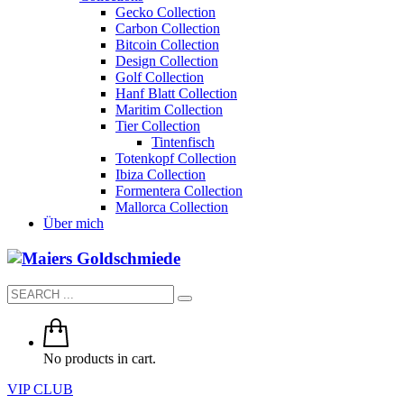
Gecko Collection
Carbon Collection
Bitcoin Collection
Design Collection
Golf Collection
Hanf Blatt Collection
Maritim Collection
Tier Collection
Tintenfisch
Totenkopf Collection
Ibiza Collection
Formentera Collection
Mallorca Collection
Über mich
No products in cart.
VIP CLUB