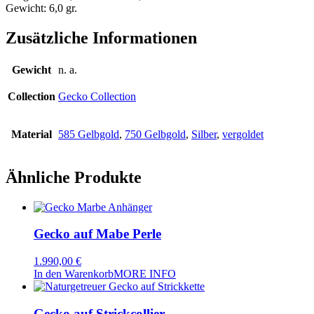
Gewicht: 6,0 gr.
Zusätzliche Informationen
Gewicht
n. a.
Collection
Gecko Collection
Material
585 Gelbgold
,
750 Gelbgold
,
Silber
,
vergoldet
Ähnliche Produkte
Gecko auf Mabe Perle
1.990,00
€
In den Warenkorb
MORE INFO
Gecko auf Strickcollier