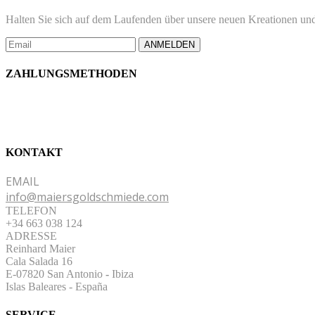
der
Halten Sie sich auf dem Laufenden über unsere neuen Kreationen und
Produktseite
gewählt
ANMELDEN
werden
ZAHLUNGSMETHODEN
KONTAKT
EMAIL
info@maiersgoldschmiede.com
TELEFON
+34 663 038 124
ADRESSE
Reinhard Maier
Cala Salada 16
E-07820 San Antonio
-
Ibiza
Islas Baleares - España
SERVICE