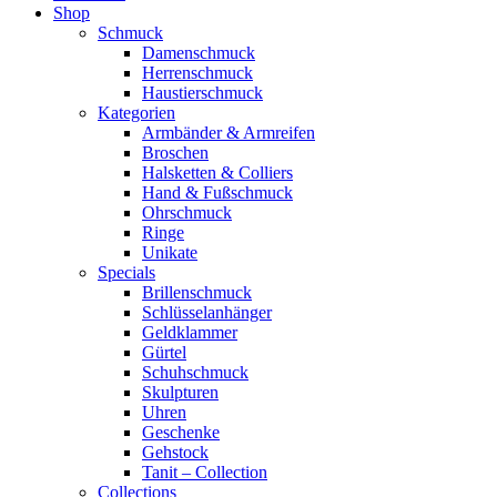
Shop
Schmuck
Damenschmuck
Herrenschmuck
Haustierschmuck
Kategorien
Armbänder & Armreifen
Broschen
Halsketten & Colliers
Hand & Fußschmuck
Ohrschmuck
Ringe
Unikate
Specials
Brillenschmuck
Schlüsselanhänger
Geldklammer
Gürtel
Schuhschmuck
Skulpturen
Uhren
Geschenke
Gehstock
Tanit – Collection
Collections