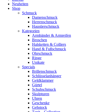
Neuheiten
Shop
Schmuck
Damenschmuck
Herrenschmuck
Haustierschmuck
Kategorien
Armbänder & Armreifen
Broschen
Halsketten & Colliers
Hand & Fußschmuck
Ohrschmuck
Ringe
Unikate
Specials
Brillenschmuck
Schlüsselanhänger
Geldklammer
Gürtel
Schuhschmuck
Skulpturen
Uhren
Geschenke
Gehstock
Tanit – Collection