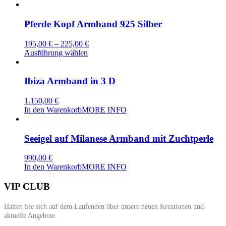
Pferde Kopf Armband 925 Silber
195,00
€
–
225,00
€
Dieses
Ausführung wählen
Produkt
weist
mehrere
Ibiza Armband in 3 D
Varianten
auf.
1.150,00
€
Die
In den Warenkorb
MORE INFO
Optionen
können
auf
Seeigel auf Milanese Armband mit Zuchtperle
der
Produktseite
990,00
€
gewählt
In den Warenkorb
MORE INFO
werden
VIP CLUB
Halten Sie sich auf dem Laufenden über unsere neuen Kreationen und
aktuelle Angebote.