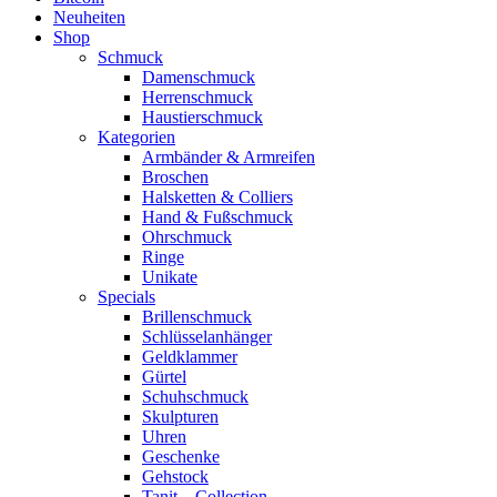
Neuheiten
Shop
Schmuck
Damenschmuck
Herrenschmuck
Haustierschmuck
Kategorien
Armbänder & Armreifen
Broschen
Halsketten & Colliers
Hand & Fußschmuck
Ohrschmuck
Ringe
Unikate
Specials
Brillenschmuck
Schlüsselanhänger
Geldklammer
Gürtel
Schuhschmuck
Skulpturen
Uhren
Geschenke
Gehstock
Tanit – Collection